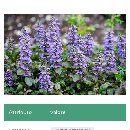
Attributo
Valore
Categoria
Cespugli sempreverdi