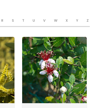
R
S
T
U
V
W
X
Y
Z