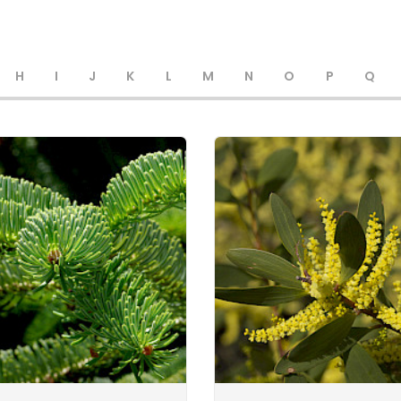
H
I
J
K
L
M
N
O
P
Q