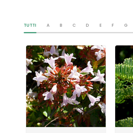
TUTTI
A
B
C
D
E
F
G