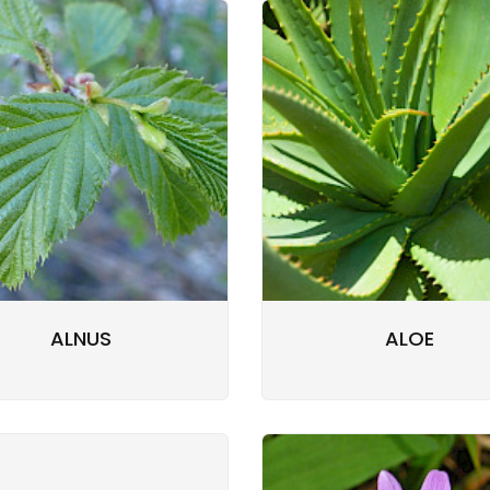
ALNUS
ALOE