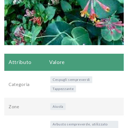
Attributo
Valore
Cespugli sempreverdi
Categoria
Tappezzante
Zone
Aiuola
Arbusto sempreverde, utilizzato