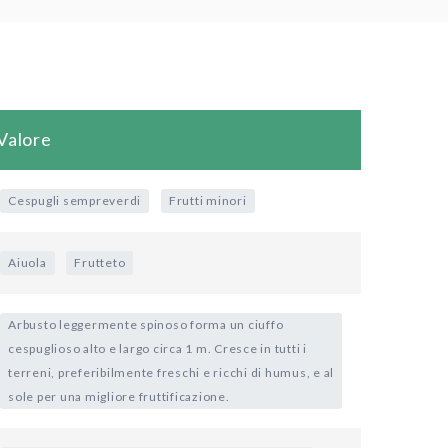
Valore
Cespugli sempreverdi
Frutti minori
Aiuola
Frutteto
Arbusto leggermente spinoso forma un ciuffo
cespuglioso alto e largo circa 1 m. Cresce in tutti i
terreni, preferibilmente freschi e ricchi di humus, e al
sole per una migliore fruttificazione.