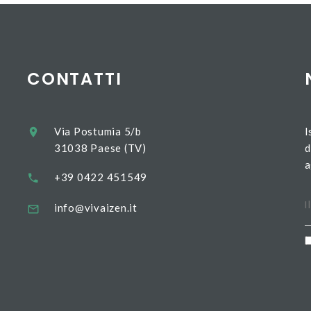
CONTATTI
Via Postumia 5/b
I
31038 Paese (TV)
d
a
+39 0422 451549
info@vivaizen.it