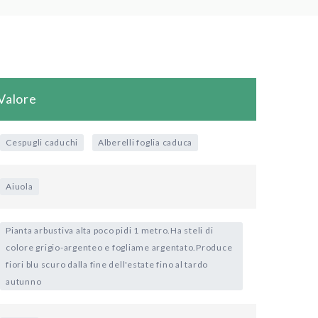
Valore
Cespugli caduchi
Alberelli foglia caduca
Aiuola
Pianta arbustiva alta poco pidi 1 metro.Ha steli di
colore grigio-argenteo e fogliame argentato.Produce
fiori blu scuro dalla fine dell'estate fino al tardo
autunno