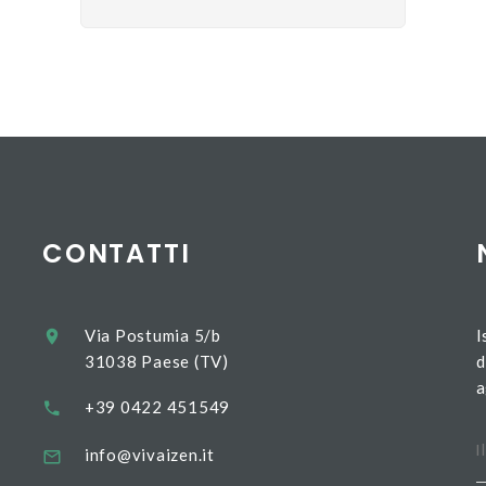
CONTATTI
Via Postumia 5/b
I
31038 Paese (TV)
d
a
+39 0422 451549
info@vivaizen.it