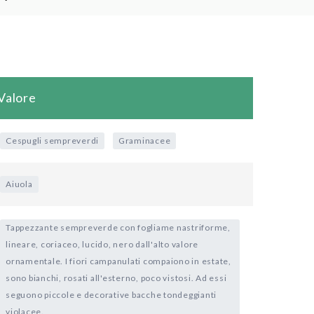
Valore
Cespugli sempreverdi
Graminacee
Aiuola
Tappezzante sempreverde con fogliame nastriforme,
lineare, coriaceo, lucido, nero dall'alto valore
ornamentale. I fiori campanulati compaiono in estate,
sono bianchi, rosati all'esterno, poco vistosi. Ad essi
seguono piccole e decorative bacche tondeggianti
violacee.