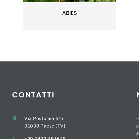
ABIES
CONTATTI
Via Postumia 5/b
I
31038 Paese (TV)
d
a
+39 0422 451549