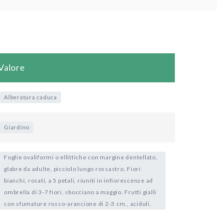
Valore
Alberatura caduca
Giardino
Foglie ovaliformi o ellittiche con margine dentellato,
glabre da adulte, picciolo lungo rossastro. Fiori
bianchi, rosati, a 5 petali, riuniti in infiorescenze ad
ombrella di 3-7 fiori, sbocciano a maggio. Frutti gialli
con sfumature rosso-arancione di 2-3 cm., aciduli.