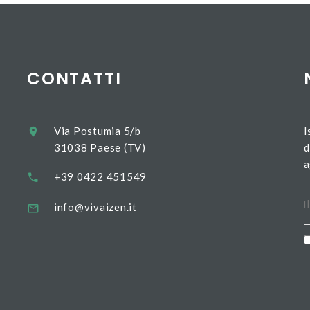
CONTATTI
Via Postumia 5/b
I
31038 Paese (TV)
d
a
+39 0422 451549
info@vivaizen.it