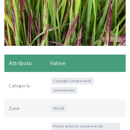
Attributo
Valore
Cespugli sempreverdi
Categoria
Graminacee
Zone
Aiuola
Pianta erbacea sempreverde