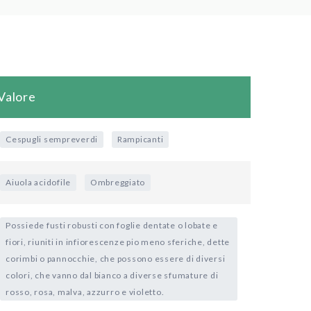
Valore
Cespugli sempreverdi
Rampicanti
Aiuola acidofile
Ombreggiato
Possiede fusti robusti con foglie dentate o lobate e
fiori, riuniti in infiorescenze pio meno sferiche, dette
corimbi o pannocchie, che possono essere di diversi
colori, che vanno dal bianco a diverse sfumature di
rosso, rosa, malva, azzurro e violetto.