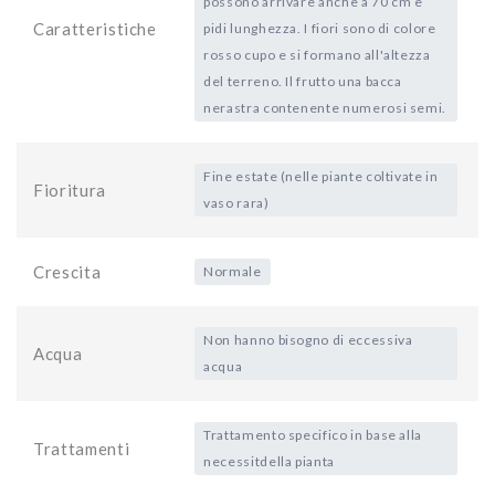
possono arrivare anche a 70 cm e
Caratteristiche
pidi lunghezza. I fiori sono di colore
rosso cupo e si formano all'altezza
del terreno. Il frutto una bacca
nerastra contenente numerosi semi.
Fine estate (nelle piante coltivate in
Fioritura
vaso rara)
Crescita
Normale
Non hanno bisogno di eccessiva
Acqua
acqua
Trattamento specifico in base alla
Trattamenti
necessitdella pianta