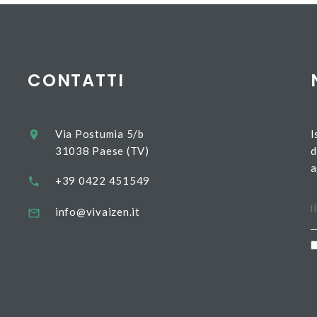
CONTATTI
Via Postumia 5/b
I
31038 Paese (TV)
d
a
+39 0422 451549
info@vivaizen.it