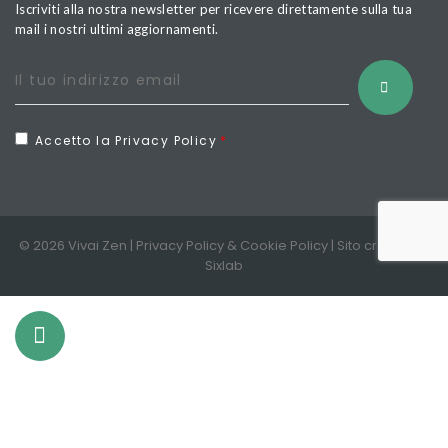
Iscriviti alla nostra newsletter per ricevere direttamente sulla tua
mail i nostri ultimi aggiornamenti.
Accetto la Privacy Policy
© 2026 Vivai Zen |
Privacy Policy
&
Cookie Policy
| Sito creato da
Sixlab
Le tue preferenze relative alla privacy
Informativa sulla raccolta