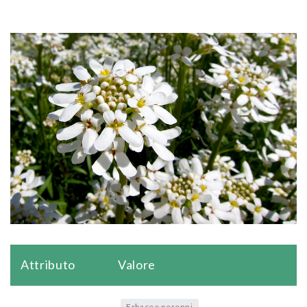
Attributo
Valore
Erbacee perenni