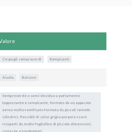
Valore
Cespugli sempreverdi
Rampicanti
Aiuola
Balcone
Sempreverde o semi-deciduo a portamento
tappezzante e rampicante, formato da un apparato
aereo molto ramificato formato da piccoli rametti
cilindrici, flessibili di color grigio-porpora scuro
ricoperti da molte foglioline di piccole dimensioni,
coriacee e tondeggiati